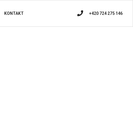
+420 724 275 146
KONTAKT
 zaměření prostor, výrobu, dodání a