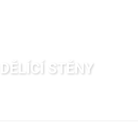
Sanitární dělící příčky AQUALINE.
Nabízíme komplexní službu počínající zprac
montáž.
SENZOR BOHEMIA S.R.O.
DĚLÍCÍ STĚNY
Sanitární dělící příčky AQUALINE.
Nabízíme komplexní službu počínající zprac
montáž.