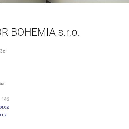
R BOHEMIA s.r.o.
/3c
ba:
5 146
or.cz
.cz