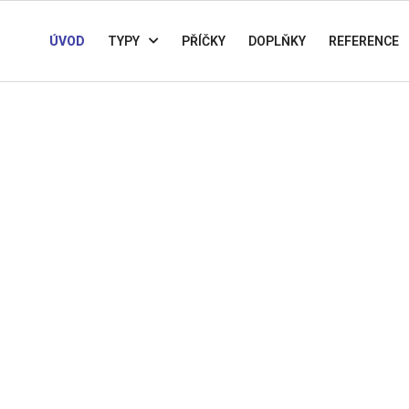
ÚVOD
TYPY
PŘÍČKY
DOPLŇKY
REFERENCE
ováním cenové nabídky, následně pak přesné