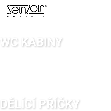
SENZOR BOHEMIA S.R.O.
WC KABINY
Sanitární dělící příčky AQUALINE.
Nabízíme komplexní službu počínající zprac
montáž.
SENZOR BOHEMIA S.R.O.
DĚLÍCÍ PŘÍČKY