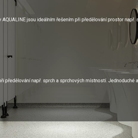
y AQUALINE jsou ideálním řešením při předělování prostor např. soc
 předělování např. sprch a sprchových místností. Jednoduché a č