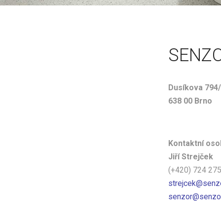
SENZO
Dusíkova 794
638 00 Brno
Kontaktní oso
Jiří Strejček
(+420) 724 27
strejcek@senz
senzor@senzor