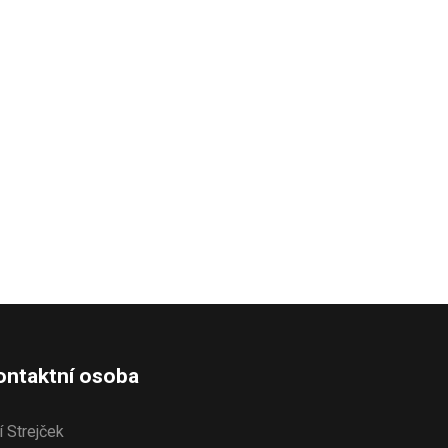
ontaktní osoba
ří Strejček