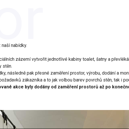
or
naší nabídky.
álních zázemí vytvořit jednotlivé kabiny toalet, šatny a převlék
 stěn.
ky, následně pak přesné zaměření prostor, výrobu, dodání a mon
žadavků zákazníka a to jak volbou barev povrchů stěn, tak i pou
izované akce byly dodány od zaměření prostorů až po konečn