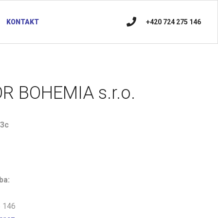
+420 724 275 146
KONTAKT
R BOHEMIA s.r.o.
/3c
ba:
5 146