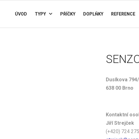
ÚVOD
TYPY
PŘÍČKY
DOPLŇKY
REFERENCE
SENZO
Dusíkova 794
638 00 Brno
Kontaktní oso
Jiří Strejček
(+420) 724 27