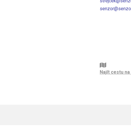
strejcek@senz
senzor@senzor
Najít cestu n