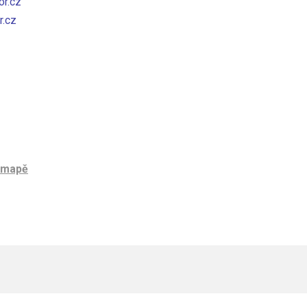
or.cz
.cz
a mapě