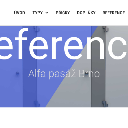
ÚVOD
TYPY
PŘÍČKY
DOPLŇKY
REFERENCE
eferen
Alfa pasáž Brno