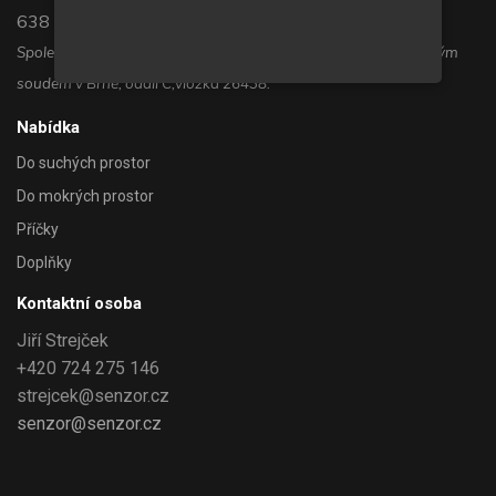
638 00 Brno
Společnost je zapsána v Obchodním rejstříku, vedeném Krajským
soudem v Brně, oddíl C,vložka 26438.
Nabídka
Do suchých prostor
Do mokrých prostor
Příčky
Doplňky
Kontaktní osoba
Jiří Strejček
+420 724 275 146
strejcek@senzor.cz
senzor@senzor.cz