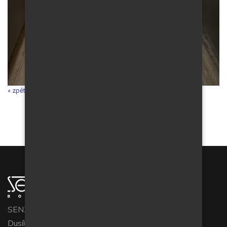
« zpět do galerie
SENZOR BOHEMIA s.r.o.
Dusíkova 794/3c