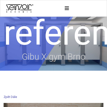
refere
Gibu X gym Brno
Zpět
Dále