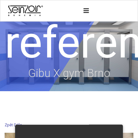
refere
Gibu X gym Brno
Zpět
Dále