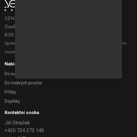
SENZOR BOHEMIA s.r.o.
Dusíkova 794/3c
638 00 Brno
Společnost je zapsána v Obchodním rejstříku, vedeném Krajským
soudem v Brně, oddíl C,vložka 26438.
Nabídka
Do suchých prostor
Do mokrých prostor
Příčky
Doplňky
Kontaktní osoba
Jiří Strejček
+420 724 275 146