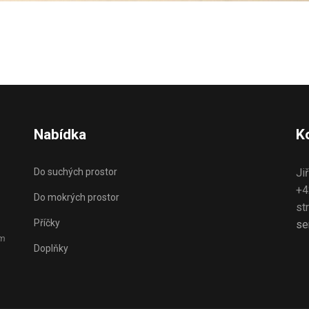
Nabídka
K
Do suchých prostor
Ji
+4
Do mokrých prostor
st
Příčky
se
ém
Doplňky