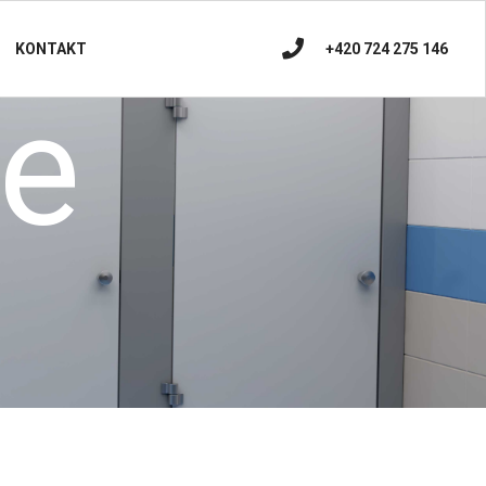
+420 724 275 146
KONTAKT
ce
Š