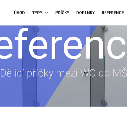
ÚVOD
TYPY
PŘÍČKY
DOPLŇKY
REFERENCE
eferen
Dělící příčky mezi WC do M