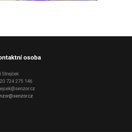
ontaktní osoba
ří Strejček
20 724 275 146
rejcek@senzor.cz
nzor@senzor.cz