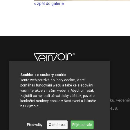
« zpět do galerie
Souhlas se soubory cookie
SENZOR BOHEMIA s.r.o.
Tento web používá soubory cookie, které
Dusíkova 794/3c
pomáhají fungování webu a také ke sledování
vaší interakce s naším webem. Abychom však
638 00 Brno
zajistili co nejlepší uživatelský zážitek, povolte
Společnost je zapsána v Obchodním rejstříku, veden
konkrétní soubory cookie v Nastavení a klikněte
na Přijmout..
Krajským soudem v Brně, oddíl C,vložka 26438.
Předvolby
Odmítnout
Příjmout vše