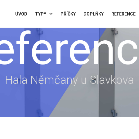
ÚVOD
TYPY
PŘÍČKY
DOPLŇKY
REFERENCE
eferen
Hala Němčany u Slavkova