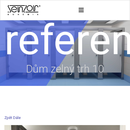
refere
Dům zelný trh 10
Zpět
Dále