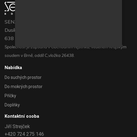
SENZOR BOHEMIA s.r.o.
Dusíkova 794/3c
638 00 Brno
Společnost je zapsána v Obchodním rejstříku, vedeném Krajským
soudem v Brně, oddíl C,vložka 26438.
Nabídka
Do suchých prostor
Do mokrých prostor
Příčky
Doplňky
Kontaktní osoba
Jiří Strejček
+420 724 275 146